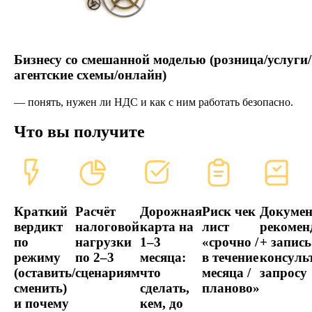
Бизнесу со смешанной моделью (розница/услуги/
агентские схемы/онлайн)
— понять, нужен ли НДС и как с ним работать безопасно.
Что вы получите
Краткий
Расчёт
Дорожная
Риск чек
Докумен
вердикт
налоговой
карта на
лист
рекомен
по
нагрузки
1–3
«срочно /
+ запись
режиму
по 2–3
месяца:
в течение
консуль
(оставить/
сценариям
что
месяца /
запросу
сменить)
сделать,
планово»
и почему
кем, до