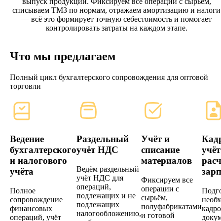
выпуск продукции. Фиксируем все операции с сырьём,
списываем ТМЗ по нормам, отражаем амортизацию и налоги
— всё это формирует точную себестоимость и помогает
контролировать затраты на каждом этапе.
Что мы предлагаем
Полный цикл бухгалтерского сопровождения для оптовой
торговли
Ведение
Раздельный
Учёт и
Кад
бухгалтерского
учёт НДС
списание
учёт
и налогового
материалов
расч
Ведём раздельный
учёта
зар
учёт НДС для
Фиксируем все
операций,
операции с
Полное
Подг
подлежащих и не
сырьём,
сопровождение
необ
подлежащих
полуфабрикатами
финансовых
кадр
налогообложению,
и готовой
операций, учёт
доку