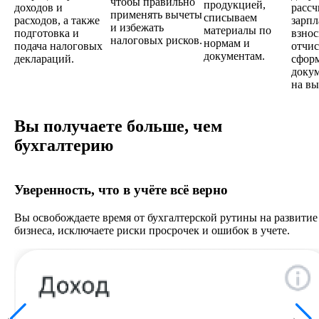
чтобы правильно
продукцией,
доходов и
рассч
применять вычеты
списываем
расходов, а также
зарпл
и избежать
материалы по
подготовка и
взнос
налоговых рисков.
нормам и
подача налоговых
отчис
документам.
деклараций.
сфор
доку
на вы
Вы получаете больше, чем
бухгалтерию
Уверенность, что в учёте всё верно
Вы освобождаете время от бухгалтерской рутины на развитие
бизнеса, исключаете риски просрочек и ошибок в учете.